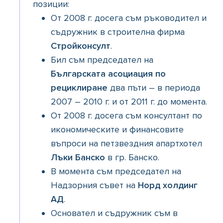
позиции:
От 2008 г. досега съм ръководител и
съдружник в строителна фирма
Стройконсулт
.
Бил съм председател на
Българската асоциация по
рециклиране
два пъти – в периода
2007 – 2010 г. и от 2011 г. до момента.
От 2008 г. досега съм консултант по
икономическите и финансовите
въпроси на петзвездния апартхотел
Лъки Банско
в гр. Банско.
В момента съм председател на
Надзорния съвет на
Норд холдинг
АД
.
Основател и съдружник съм в