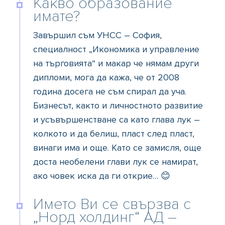
Какво образование
имате?
Завършил съм УНСС – София,
специалност „Икономика и управление
на търговията“ и макар че нямам други
дипломи, мога да кажа, че от 2008
година досега не съм спирал да уча.
Бизнесът, както и личностното развитие
и усъвършенстване са като глава лук –
колкото и да белиш, пласт след пласт,
винаги има и още. Като се замисля, още
доста необелени глави лук се намират,
ако човек иска да ги открие… 😊
Името Ви се свързва с
„Норд холдинг“ АД –