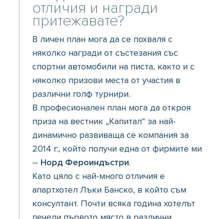
отличия и награди
притежавате?
В личен план мога да се похваля с
няколко награди от състезания със
спортни автомобили на писта, както и с
няколко призови места от участия в
различни голф турнири.
В професионален план мога да откроя
приза на вестник „Капитал“ за най-
динамично развиваща се компания за
2014 г., който получи една от фирмите ми
–
Норд Фероиндъстри
.
Като цяло с най-много отличия е
апартхотел Лъки Банско, в който съм
консултант. Почти всяка година хотелът
печели първото място в различни