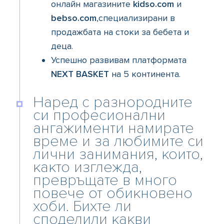
онлайн магазините
kidso.com
и
bebso.com
,специализирани в
продажбата на стоки за бебета и
деца.
Успешно развивам платформата
NEXT BASKET
на 5 континента.
Наред с разнородните
си професионални
ангажименти намирате
време и за любимите си
лични занимания, които,
както изглежда,
превръщате в много
повече от обикновено
хоби. Бихте ли
споделили какви