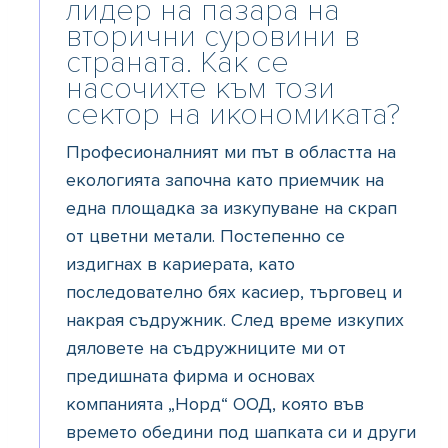
лидер на пазара на
вторични суровини в
страната. Как се
насочихте към този
сектор на икономиката?
Професионалният ми път в областта на
екологията започна като приемчик на
една площадка за изкупуване на скрап
от цветни метали. Постепенно се
издигнах в кариерата, като
последователно бях касиер, търговец и
накрая съдружник. След време изкупих
дяловете на съдружниците ми от
предишната фирма и основах
компанията „Норд“ ООД, която във
времето обедини под шапката си и други