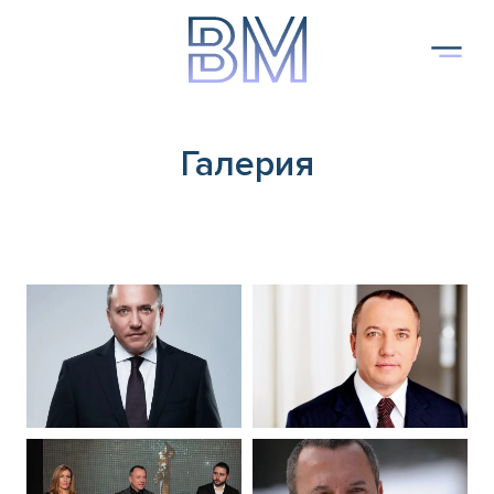
Към
съдържанието
Галерия